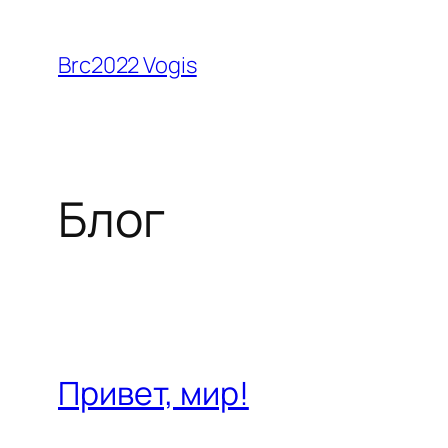
Перейти
к
Brc2022 Vogis
содержимому
Блог
Привет, мир!